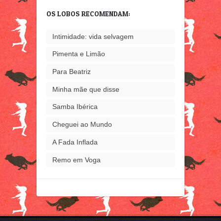
já
OS LOBOS RECOMENDAM:
escrevi
Intimidade: vida selvagem
Pimenta e Limão
Para Beatriz
Minha mãe que disse
Samba Ibérica
Cheguei ao Mundo
A Fada Inflada
Remo em Voga