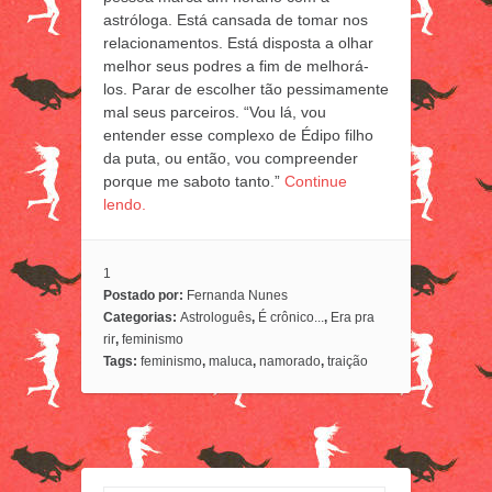
astróloga. Está cansada de tomar nos
relacionamentos. Está disposta a olhar
melhor seus podres a fim de melhorá-
los. Parar de escolher tão pessimamente
mal seus parceiros. “Vou lá, vou
entender esse complexo de Édipo filho
da puta, ou então, vou compreender
porque me saboto tanto.”
Continue
lendo.
1
Postado por:
Fernanda Nunes
Categorias:
Astrologuês
,
É crônico...
,
Era pra
rir
,
feminismo
Tags:
feminismo
,
maluca
,
namorado
,
traição