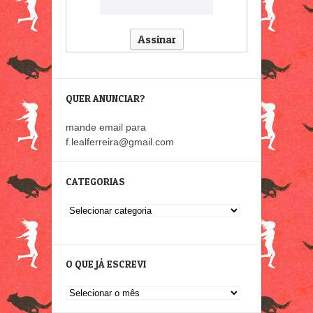
QUER ANUNCIAR?
mande email para
f.lealferreira@gmail.com
CATEGORIAS
Categorias
O QUE JÁ ESCREVI
O
que