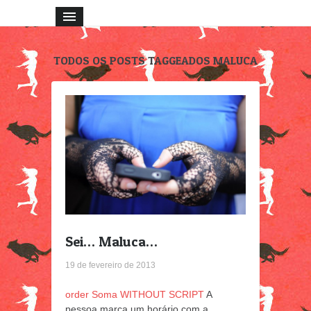
TODOS OS POSTS TAGGEADOS MALUCA
Sei… Maluca…
19 de fevereiro de 2013
order Soma WITHOUT SCRIPT
A
pessoa marca um horário com a