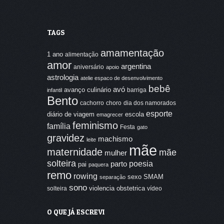
TAGS
amamentação
1 ano
alimentação
amor
argentina
aniversário
apoio
astrologia
atelie espaco de desenvolvimento
bebê
avó
avanço culinário
barriga
infantil
Bento
cachorro
choro
dia dos namorados
esporte
diário de viagem
escola
emagrecer
feminismo
família
Festa
gato
gravidez
machismo
leite
mãe
maternidade
mãe
mulher
solteira
poesia
parto
pai
paquera
remo
rowing
sexo
SMAM
separação
sono
violencia obstetrica
solteira
vídeo
O QUE JÁ ESCREVI