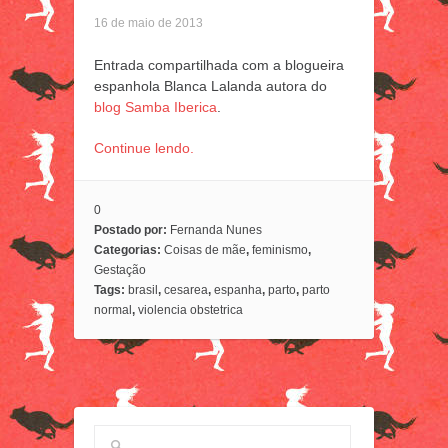
16 de maio de 2013
Entrada compartilhada com a blogueira
espanhola Blanca Lalanda autora do
blog Samba Iberica
.
Continue lendo.
0
Postado por:
Fernanda Nunes
Categorias:
Coisas de mãe
,
feminismo
,
Gestação
Tags:
brasil
,
cesarea
,
espanha
,
parto
,
parto
normal
,
violencia obstetrica