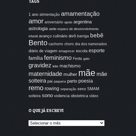
TAGS
amamentação
1 ano
alimentação
amor
argentina
aniversário
apoio
astrologia
atelie espaco de desenvolvimento
bebê
avó
avanço culinário
barriga
infantil
Bento
cachorro
choro
dia dos namorados
esporte
diário de viagem
escola
emagrecer
feminismo
família
Festa
gato
gravidez
machismo
leite
mãe
maternidade
mãe
mulher
solteira
poesia
parto
pai
paquera
remo
rowing
sexo
SMAM
separação
sono
violencia obstetrica
solteira
vídeo
O QUE JÁ ESCREVI
O
que
já