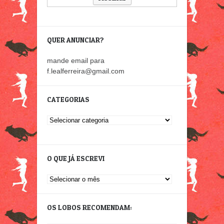
QUER ANUNCIAR?
mande email para
f.lealferreira@gmail.com
CATEGORIAS
Categorias
O QUE JÁ ESCREVI
O
que
já
OS LOBOS RECOMENDAM:
escrevi