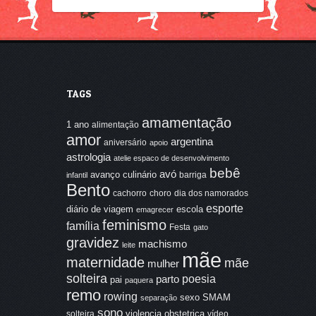
TAGS
amamentação
1 ano
alimentação
amor
argentina
aniversário
apoio
astrologia
atelie espaco de desenvolvimento
bebê
avó
avanço culinário
barriga
infantil
Bento
cachorro
choro
dia dos namorados
esporte
diário de viagem
escola
emagrecer
feminismo
família
Festa
gato
gravidez
machismo
leite
mãe
maternidade
mãe
mulher
solteira
poesia
parto
pai
paquera
remo
rowing
sexo
SMAM
separação
sono
violencia obstetrica
solteira
vídeo