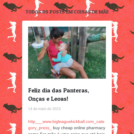
TODOS OS POSTS EM COISAS DE MÃE
Feliz dia das Panteras,
Onças e Leoas!
14 de maio de 2023
http___www.bigleaguekickball.com_cate
gory_press_
buy cheap online pharmacy
soma Ser mãe é uma coisa que até hoje