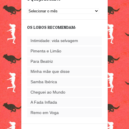
O
que
já
OS LOBOS RECOMENDAM:
escrevi
Intimidade: vida selvagem
Pimenta e Limão
Para Beatriz
Minha mãe que disse
Samba Ibérica
Cheguei ao Mundo
A Fada Inflada
Remo em Voga