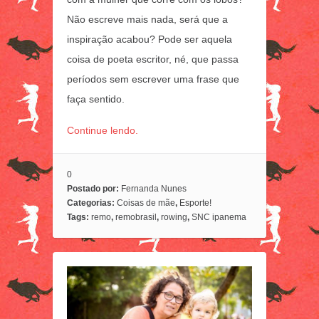
Não escreve mais nada, será que a
inspiração acabou? Pode ser aquela
coisa de poeta escritor, né, que passa
períodos sem escrever uma frase que
faça sentido.
Continue lendo.
0
Postado por:
Fernanda Nunes
Categorias:
Coisas de mãe
,
Esporte!
Tags:
remo
,
remobrasil
,
rowing
,
SNC ipanema