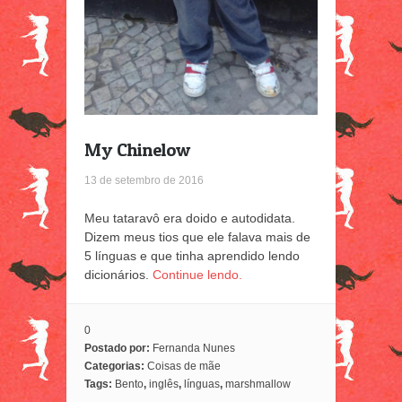
My Chinelow
13 de setembro de 2016
Meu tataravô era doido e autodidata.
Dizem meus tios que ele falava mais de
5 línguas e que tinha aprendido lendo
dicionários.
Continue lendo.
0
Postado por:
Fernanda Nunes
Categorias:
Coisas de mãe
Tags:
Bento
,
inglês
,
línguas
,
marshmallow