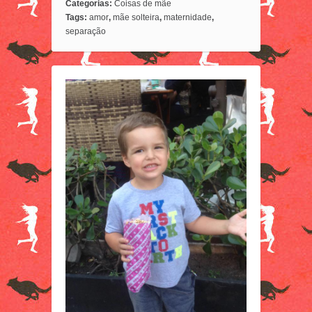
Categorias:
Coisas de mãe
Tags:
amor
,
mãe solteira
,
maternidade
,
separação