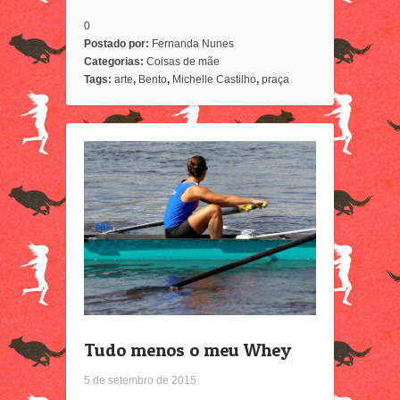
0
Postado por:
Fernanda Nunes
Categorias:
Coisas de mãe
Tags:
arte
,
Bento
,
Michelle Castilho
,
praça
Tudo menos o meu Whey
5 de setembro de 2015