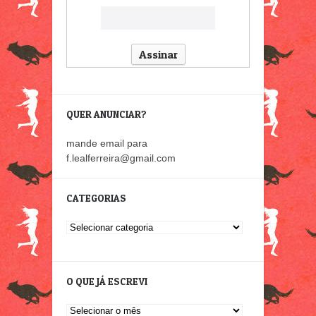
QUER ANUNCIAR?
mande email para
f.lealferreira@gmail.com
CATEGORIAS
Categorias
O QUE JÁ ESCREVI
O