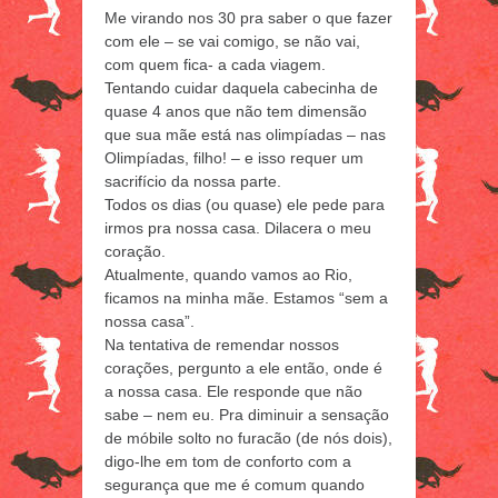
Me virando nos 30 pra saber o que fazer
com ele – se vai comigo, se não vai,
com quem fica- a cada viagem.
Tentando cuidar daquela cabecinha de
quase 4 anos que não tem dimensão
que sua mãe está nas olimpíadas – nas
Olimpíadas, filho! – e isso requer um
sacrifício da nossa parte.
Todos os dias (ou quase) ele pede para
irmos pra nossa casa. Dilacera o meu
coração.
Atualmente, quando vamos ao Rio,
ficamos na minha mãe. Estamos “sem a
nossa casa”.
Na tentativa de remendar nossos
corações, pergunto a ele então, onde é
a nossa casa. Ele responde que não
sabe – nem eu. Pra diminuir a sensação
de móbile solto no furacão (de nós dois),
digo-lhe em tom de conforto com a
segurança que me é comum quando