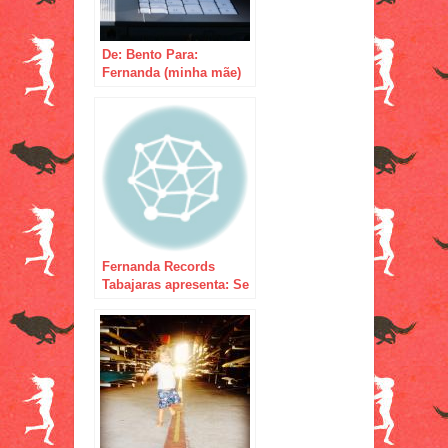
De: Bento Para:
Fernanda (minha mãe)
Nunes
Fernanda Records
Tabajaras apresenta: Se
essa bunda fosse
minha