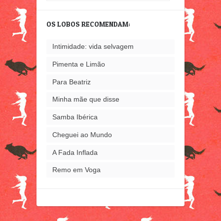
que
já
OS LOBOS RECOMENDAM:
escrevi
Intimidade: vida selvagem
Pimenta e Limão
Para Beatriz
Minha mãe que disse
Samba Ibérica
Cheguei ao Mundo
A Fada Inflada
Remo em Voga