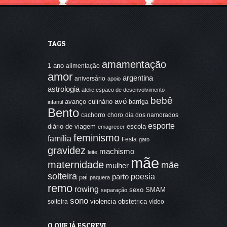
TAGS
amamentação
1 ano
alimentação
amor
argentina
aniversário
apoio
astrologia
atelie espaco de desenvolvimento
bebê
avó
avanço culinário
barriga
infantil
Bento
cachorro
choro
dia dos namorados
esporte
diário de viagem
escola
emagrecer
feminismo
família
Festa
gato
gravidez
machismo
leite
mãe
maternidade
mãe
mulher
solteira
poesia
parto
pai
paquera
remo
rowing
sexo
SMAM
separação
sono
violencia obstetrica
solteira
vídeo
O QUE JÁ ESCREVI