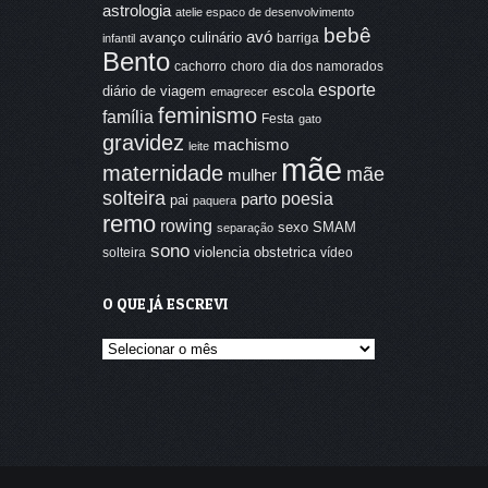
astrologia
atelie espaco de desenvolvimento
bebê
avó
avanço culinário
barriga
infantil
Bento
cachorro
choro
dia dos namorados
esporte
diário de viagem
escola
emagrecer
feminismo
família
Festa
gato
gravidez
machismo
leite
mãe
maternidade
mãe
mulher
solteira
poesia
parto
pai
paquera
remo
rowing
sexo
SMAM
separação
sono
violencia obstetrica
solteira
vídeo
O QUE JÁ ESCREVI
O
que
já
escrevi