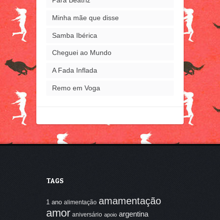
Para Beatriz
Minha mãe que disse
Samba Ibérica
Cheguei ao Mundo
A Fada Inflada
Remo em Voga
TAGS
amamentação
1 ano
alimentação
amor
argentina
aniversário
apoio