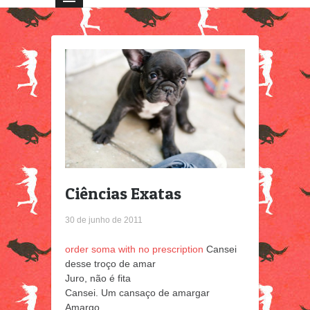
Ciências Exatas
30 de junho de 2011
order soma with no prescription
Cansei
desse troço de amar
Juro, não é fita
Cansei. Um cansaço de amargar
Amargo…