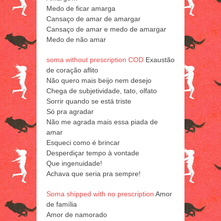
Medo de ficar amarga
Cansaço de amar de amargar
Cansaço de amar e medo de amargar
Medo de não amar
soma without prescription COD
Exaustão
de coração aflito
Não quero mais beijo nem desejo
Chega de subjetividade, tato, olfato
Sorrir quando se está triste
Só pra agradar
Não me agrada mais essa piada de
amar
Esqueci como é brincar
Desperdiçar tempo à vontade
Que ingenuidade!
Achava que seria pra sempre!
Soma shipped with no prescription
Amor
de família
Amor de namorado