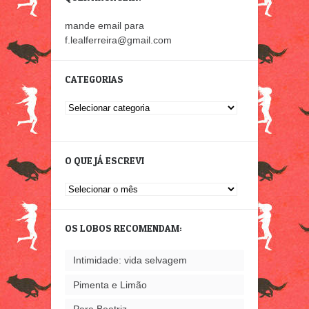
mande email para
f.lealferreira@gmail.com
CATEGORIAS
Categorias
O QUE JÁ ESCREVI
O
que
já
OS LOBOS RECOMENDAM:
escrevi
Intimidade: vida selvagem
Pimenta e Limão