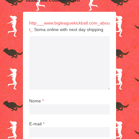
http___www.bigleaguekickball.com_abou
t_
Soma online with next day shipping
Nome
*
E-mail
*