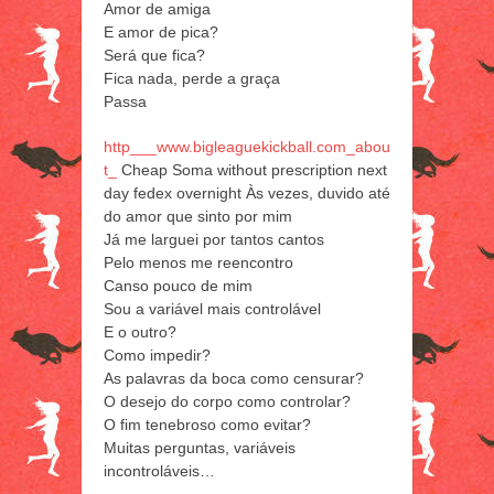
Amor de amiga
E amor de pica?
Será que fica?
Fica nada, perde a graça
Passa
http___www.bigleaguekickball.com_abou
t_
Cheap Soma without prescription next
day fedex overnight Às vezes, duvido até
do amor que sinto por mim
Já me larguei por tantos cantos
Pelo menos me reencontro
Canso pouco de mim
Sou a variável mais controlável
E o outro?
Como impedir?
As palavras da boca como censurar?
O desejo do corpo como controlar?
O fim tenebroso como evitar?
Muitas perguntas, variáveis
incontroláveis…