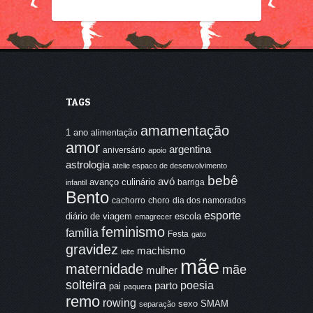
TAGS
amamentação
1 ano
alimentação
amor
argentina
aniversário
apoio
astrologia
atelie espaco de desenvolvimento
bebê
avó
avanço culinário
barriga
infantil
Bento
cachorro
choro
dia dos namorados
esporte
diário de viagem
escola
emagrecer
feminismo
família
Festa
gato
gravidez
machismo
leite
mãe
maternidade
mãe
mulher
solteira
poesia
parto
pai
paquera
remo
rowing
sexo
SMAM
separação