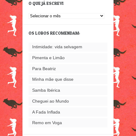
O QUE JÁ ESCREVI
O
que
já
OS LOBOS RECOMENDAM:
escrevi
Intimidade: vida selvagem
Pimenta e Limão
Para Beatriz
Minha mãe que disse
Samba Ibérica
Cheguei ao Mundo
A Fada Inflada
Remo em Voga