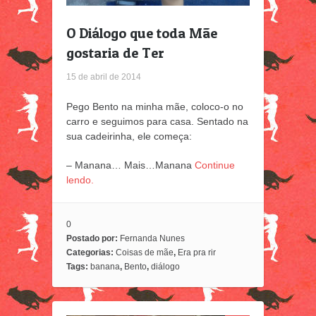
O Diálogo que toda Mãe
gostaria de Ter
15 de abril de 2014
Pego Bento na minha mãe, coloco-o no
carro e seguimos para casa. Sentado na
sua cadeirinha, ele começa:
– Manana… Mais…Manana
Continue
lendo.
0
Postado por:
Fernanda Nunes
Categorias:
Coisas de mãe
,
Era pra rir
Tags:
banana
,
Bento
,
diálogo