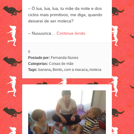
– Ó lua, lua, lua, tu mãe da noite e dos
ciclos mais primitivos, me diga, quando
deixarei de ser moleca?
– Nuuuunca…
Continue lendo.
0
Postado por:
Fernanda Nunes
Categorias:
Coisas de mãe
Tags:
banana
,
Bento
,
com a macaca
,
moleca