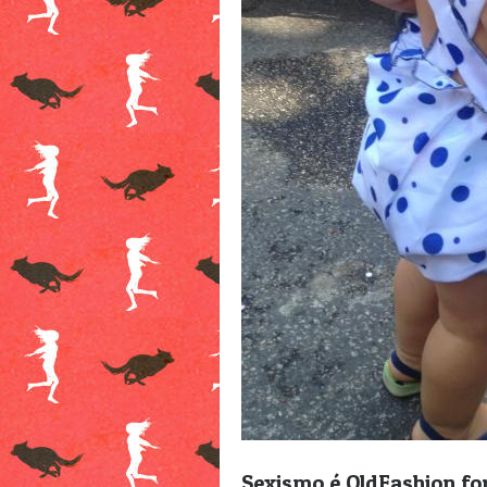
Sexismo é OldFashion f