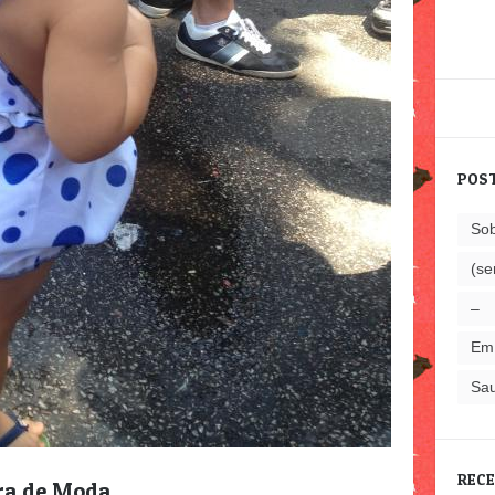
POS
Sob
(se
–
Em
Sa
RECE
ora de Moda