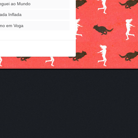
eguei ao Mundo
ada Inflada
mo em Voga