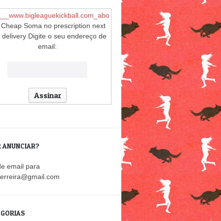
___www.bigleaguekickball.com_abo
Cheap Soma no prescription next
 delivery Digite o seu endereço de
email:
 ANUNCIAR?
e email para
lferreira@gmail.com
GORIAS