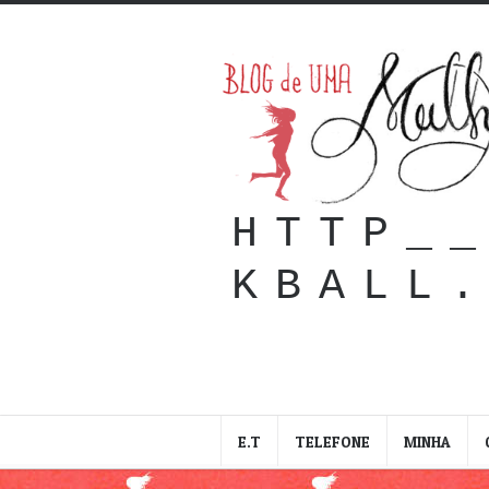
HTTP_
KBALL
E.T
TELEFONE
MINHA