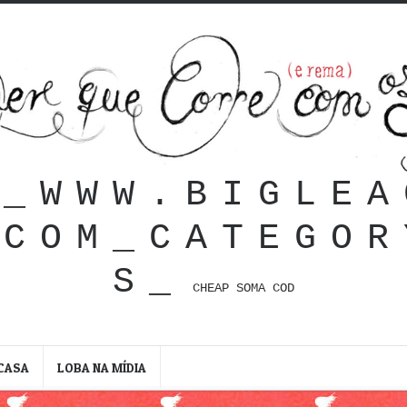
__WWW.BIGLEA
.COM_CATEGOR
S_
CHEAP SOMA COD
CASA
LOBA NA MÍDIA