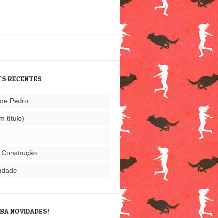
TS RECENTES
re Pedro
m título)
 Construção
udade
BA NOVIDADES!