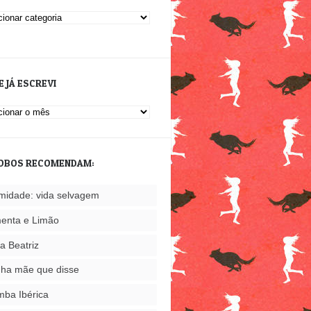
orias
E JÁ ESCREVI
vi
OBOS RECOMENDAM:
imidade: vida selvagem
enta e Limão
a Beatriz
ha mãe que disse
ba Ibérica