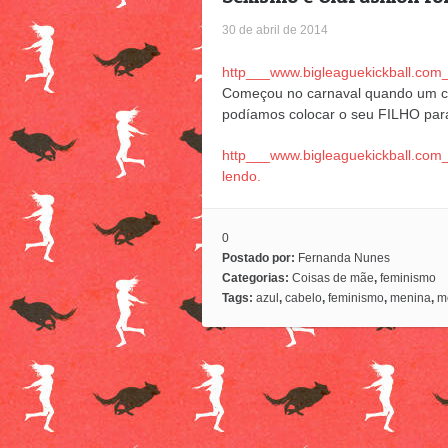
30 de abril de 2014
http___www.bigleaguekickball.com
Começou no carnaval quando um c
podíamos colocar o seu FILHO par
http___www.bigleaguekickball.com
lendo.
0
Postado por:
Fernanda Nunes
Categorias:
Coisas de mãe
,
feminismo
Tags:
azul
,
cabelo
,
feminismo
,
menina
,
m