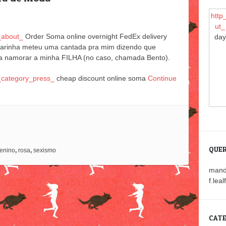
http
ut_
_about_
Order Soma online overnight FedEx delivery
day
arinha meteu uma cantada pra mim dizendo que
a namorar a minha FILHA (no caso, chamada Bento).
_category_press_
cheap discount online soma
Continue
QUER
enino
,
rosa
,
sexismo
mand
f.lea
CATE