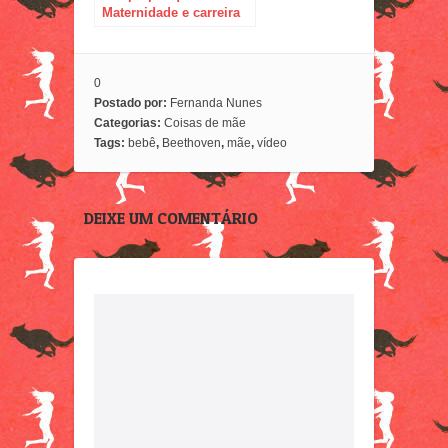
Maternidade e carreira
profissional: como
conciliar essas duas
coisas.
0
Postado por:
Fernanda Nunes
Categorias:
Coisas de mãe
Tags:
bebê
,
Beethoven
,
mãe
,
vídeo
DEIXE UM COMENTÁRIO