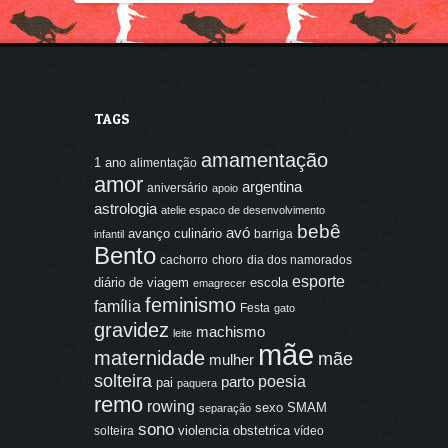
TAGS
amamentação
1 ano
alimentação
amor
argentina
aniversário
apoio
astrologia
atelie espaco de desenvolvimento
bebê
avó
avanço culinário
barriga
infantil
Bento
cachorro
choro
dia dos namorados
esporte
diário de viagem
escola
emagrecer
feminismo
família
Festa
gato
gravidez
machismo
leite
mãe
maternidade
mãe
mulher
solteira
poesia
parto
pai
paquera
remo
rowing
sexo
SMAM
separação
sono
violencia obstetrica
solteira
vídeo