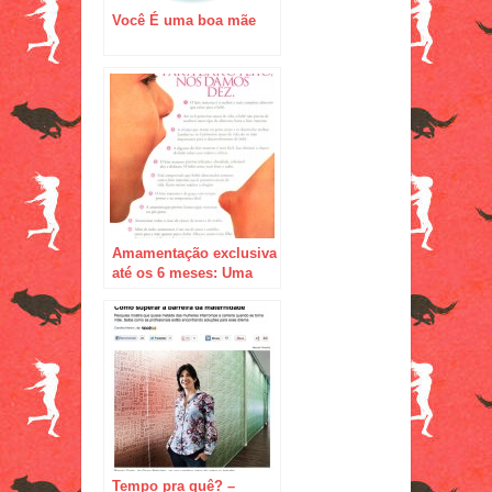
Você É uma boa mãe
Amamentação exclusiva
até os 6 meses: Uma
missão possível!
Tempo pra quê? –