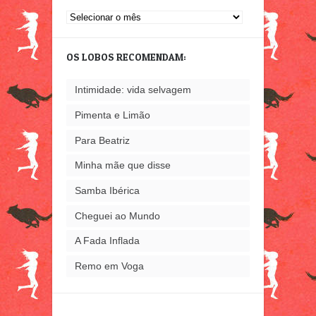
O
que
já
OS LOBOS RECOMENDAM:
escrevi
Intimidade: vida selvagem
Pimenta e Limão
Para Beatriz
Minha mãe que disse
Samba Ibérica
Cheguei ao Mundo
A Fada Inflada
Remo em Voga