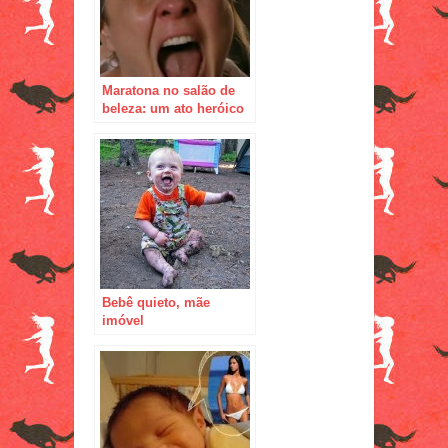
Maratona no salão de
beleza: um ato heróico
Bebê quieto, mãe
imóvel