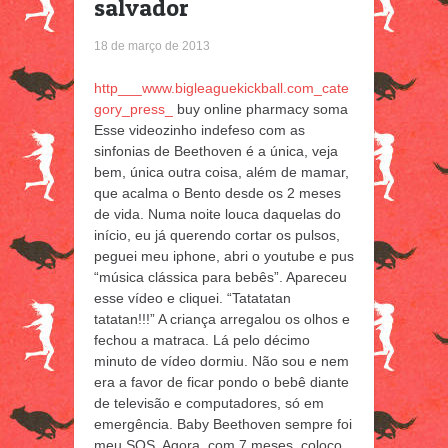
salvador
18 de março de 2013
http___www.bigleaguekickball.com_cate
gory_press_
buy online pharmacy soma
Esse videozinho indefeso com as
sinfonias de Beethoven é a única, veja
bem, única outra coisa, além de mamar,
que acalma o Bento desde os 2 meses
de vida.
Numa noite louca daquelas do
início, eu já querendo cortar os pulsos,
peguei meu iphone, abri o youtube e pus
“música clássica para bebês”. Apareceu
esse vídeo e cliquei. “Tatatatan
tatatan!!!” A criança arregalou os olhos e
fechou a matraca. Lá pelo décimo
minuto de vídeo dormiu. Não sou e nem
era a favor de ficar pondo o bebê diante
de televisão e computadores, só em
emergência. Baby Beethoven sempre foi
meu SOS. Agora, com 7 meses, coloco