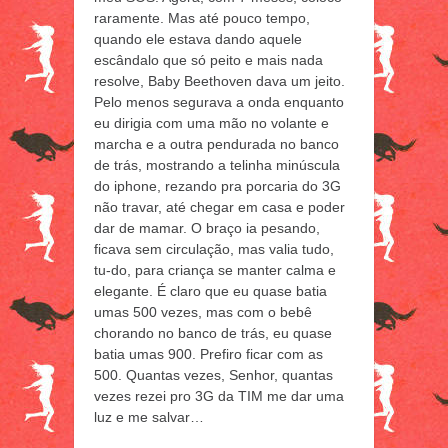
raramente. Mas até pouco tempo,
quando ele estava dando aquele
escândalo que só peito e mais nada
resolve, Baby Beethoven dava um jeito.
Pelo menos segurava a onda enquanto
eu dirigia com uma mão no volante e
marcha e a outra pendurada no banco
de trás, mostrando a telinha minúscula
do iphone, rezando pra porcaria do 3G
não travar, até chegar em casa e poder
dar de mamar. O braço ia pesando,
ficava sem circulação, mas valia tudo,
tu-do, para criança se manter calma e
elegante. É claro que eu quase batia
umas 500 vezes, mas com o bebê
chorando no banco de trás, eu quase
batia umas 900. Prefiro ficar com as
500. Quantas vezes, Senhor, quantas
vezes rezei pro 3G da TIM me dar uma
luz e me salvar…