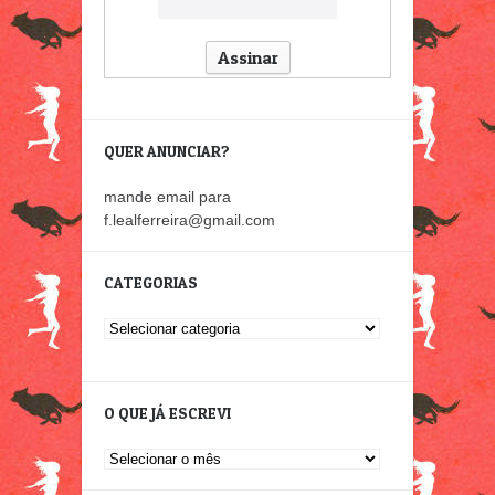
QUER ANUNCIAR?
mande email para
f.lealferreira@gmail.com
CATEGORIAS
Categorias
O QUE JÁ ESCREVI
O
que