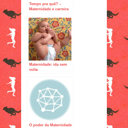
Tempo pra quê? –
Maternidade e carreira
profissional: como
conciliar essas duas
coisas.
Maternidade: ida sem
volta
O poder da Maternidade