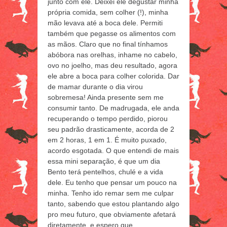
junto com ele. Deixei ele degustar minha
própria comida, sem colher (!), minha
mão levava até a boca dele. Permiti
também que pegasse os alimentos com
as mãos. Claro que no final tínhamos
abóbora nas orelhas, inhame no cabelo,
ovo no joelho, mas deu resultado, agora
ele abre a boca para colher colorida. Dar
de mamar durante o dia virou
sobremesa! Ainda presente sem me
consumir tanto. De madrugada, ele anda
recuperando o tempo perdido, piorou
seu padrão drasticamente, acorda de 2
em 2 horas, 1 em 1. É muito puxado,
acordo esgotada. O que entendi de mais
essa mini separação, é que um dia
Bento terá pentelhos, chulé e a vida
dele. Eu tenho que pensar um pouco na
minha. Tenho ido remar sem me culpar
tanto, sabendo que estou plantando algo
pro meu futuro, que obviamente afetará
diretamente, e espero que