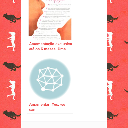
Amamentação exclusiva
até os 6 meses: Uma
missão possível!
Amamentar: Yes, we
can!