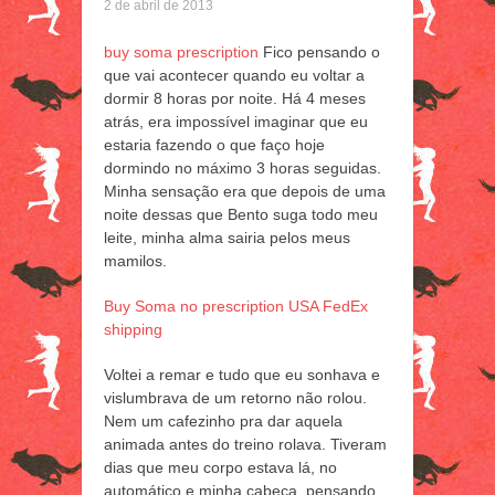
2 de abril de 2013
buy soma prescription
Fico pensando o
que vai acontecer quando eu voltar a
dormir 8 horas por noite. Há 4 meses
atrás, era impossível imaginar que eu
estaria fazendo o que faço hoje
dormindo no máximo 3 horas seguidas.
Minha sensação era que depois de uma
noite dessas que Bento suga todo meu
leite, minha alma sairia pelos meus
mamilos.
Buy Soma no prescription USA FedEx
shipping
Voltei a remar e tudo que eu sonhava e
vislumbrava de um retorno não rolou.
Nem um cafezinho pra dar aquela
animada antes do treino rolava. Tiveram
dias que meu corpo estava lá, no
automático e minha cabeça, pensando