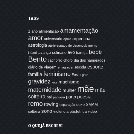
TAGS
amamentação
1 ano
alimentação
amor
argentina
aniversário
apoio
astrologia
atelie espaco de desenvolvimento
bebê
avó
avanço culinário
barriga
infantil
Bento
cachorro
choro
dia dos namorados
esporte
diário de viagem
escola
emagrecer
feminismo
família
Festa
gato
gravidez
machismo
leite
mãe
maternidade
mãe
mulher
solteira
poesia
parto
pai
paquera
remo
rowing
sexo
SMAM
separação
sono
violencia obstetrica
solteira
vídeo
O QUE JÁ ESCREVI