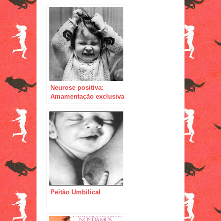
programei a da minha
cachorra, não como
programei a minha. Ou
não como não
programei a minha.
Neurose positiva:
Amamentação exclusiva
até os 6m
Peitão Umbilical