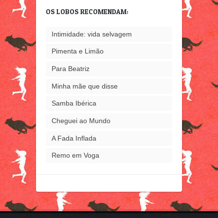
já
OS LOBOS RECOMENDAM:
escrevi
Intimidade: vida selvagem
Pimenta e Limão
Para Beatriz
Minha mãe que disse
Samba Ibérica
Cheguei ao Mundo
A Fada Inflada
Remo em Voga