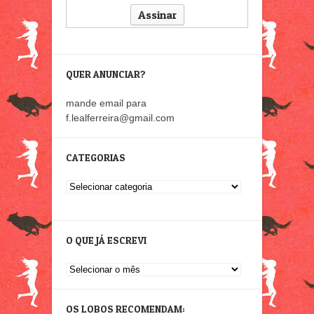
QUER ANUNCIAR?
mande email para
f.lealferreira@gmail.com
CATEGORIAS
Categorias
O QUE JÁ ESCREVI
O
que
já
OS LOBOS RECOMENDAM:
escrevi