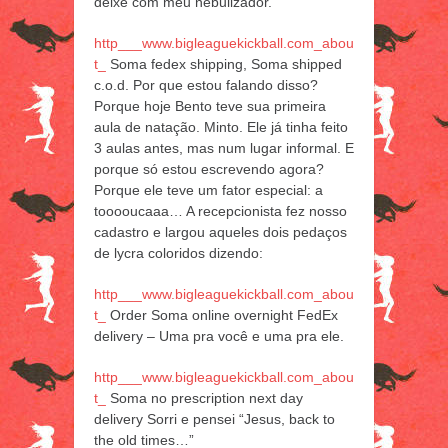
deixe com meu nebulizador.
http___www.bigleaguekickball.com_abou
t_
Soma fedex shipping, Soma shipped
c.o.d. Por que estou falando disso?
Porque hoje Bento teve sua primeira
aula de natação. Minto. Ele já tinha feito
3 aulas antes, mas num lugar informal. E
porque só estou escrevendo agora?
Porque ele teve um fator especial: a
tooooucaaa… A recepcionista fez nosso
cadastro e largou aqueles dois pedaços
de lycra coloridos dizendo:
http___www.bigleaguekickball.com_abou
t_
Order Soma online overnight FedEx
delivery – Uma pra você e uma pra ele.
http___www.bigleaguekickball.com_abou
t_
Soma no prescription next day
delivery Sorri e pensei “Jesus, back to
the old times…”