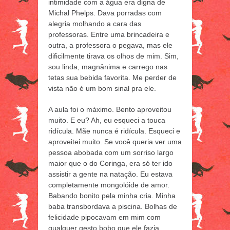
intimidade com a água era digna de
Michal Phelps. Dava porradas com
alegria molhando a cara das
professoras. Entre uma brincadeira e
outra, a professora o pegava, mas ele
dificilmente tirava os olhos de mim. Sim,
sou linda, magnânima e carrego nas
tetas sua bebida favorita. Me perder de
vista não é um bom sinal pra ele.
A aula foi o máximo. Bento aproveitou
muito. E eu? Ah, eu esqueci a touca
ridícula. Mãe nunca é ridícula. Esqueci e
aproveitei muito. Se você queria ver uma
pessoa abobada com um sorriso largo
maior que o do Coringa, era só ter ido
assistir a gente na natação. Eu estava
completamente mongolóide de amor.
Babando bonito pela minha cria. Minha
baba transbordava a piscina. Bolhas de
felicidade pipocavam em mim com
qualquer gesto bobo que ele fazia.