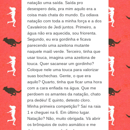
natação uma saída. Saída pro
desespero dela, pra mim aquilo era a
coisa mais chata do mundo. Eu odiava
natação com toda a minha força e a dos
Cavaleiros de Jedi juntos. Primeiro, a
água não era aquecida, sou friorenta.
Segundo, eu era gordinha e ficava
parecendo uma azeitona mutante
naquele maiô verde. Terceiro, tinha que
usar touca, imagina uma azeitona de
touca. Quer sacanear um gordinho?
Coloque nele uma touca para valorizar
suas bochechas. Gente, o que era
aquilo? Quarto, tinha que ficar uma hora
com a cara enfiada na água. Que me
perdoem os amantes da natação, chato
pra dedéu! E quinto, detesto cloro.
Minha primeira competição? Saí na raia
1 e cheguei na 6. Em último lugar.
Natação? Não, muito obrigada. Vá abrir
os brônquios de outro asmático e me