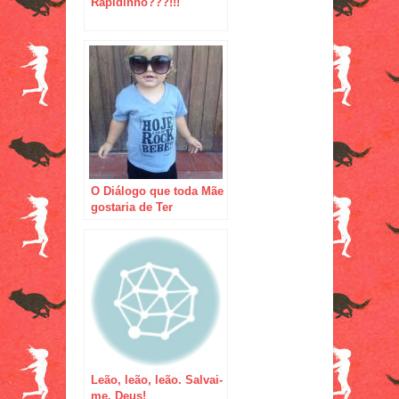
Rapidinho???!!!
O Diálogo que toda Mãe
gostaria de Ter
Leão, leão, leão. Salvai-
me, Deus!