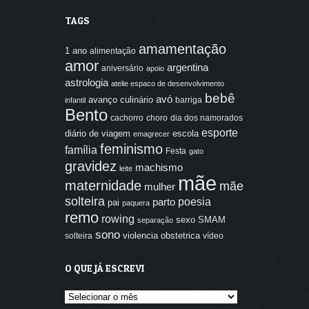
TAGS
amamentação
1 ano
alimentação
amor
argentina
aniversário
apoio
astrologia
atelie espaco de desenvolvimento
bebê
avó
avanço culinário
barriga
infantil
Bento
cachorro
choro
dia dos namorados
esporte
diário de viagem
escola
emagrecer
feminismo
família
Festa
gato
gravidez
machismo
leite
mãe
maternidade
mãe
mulher
solteira
poesia
parto
pai
paquera
remo
rowing
sexo
SMAM
separação
sono
violencia obstetrica
solteira
vídeo
O QUE JÁ ESCREVI
O