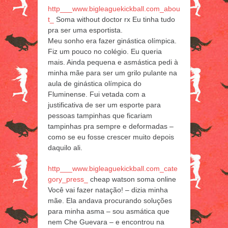
http___www.bigleaguekickball.com_abou
t_
Soma without doctor rx Eu tinha tudo
pra ser uma esportista.
Meu sonho era fazer ginástica olímpica.
Fiz um pouco no colégio. Eu queria
mais. Ainda pequena e asmástica pedi à
minha mãe para ser um grilo pulante na
aula de ginástica olímpica do
Fluminense. Fui vetada com a
justificativa de ser um esporte para
pessoas tampinhas que ficariam
tampinhas pra sempre e deformadas –
como se eu fosse crescer muito depois
daquilo ali.
http___www.bigleaguekickball.com_cate
gory_press_
cheap watson soma online
Você vai fazer natação! – dizia minha
mãe. Ela andava procurando soluções
para minha asma – sou asmática que
nem Che Guevara – e encontrou na