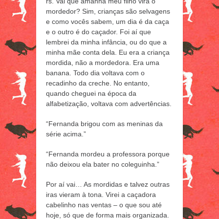
rs. Vai que amanhã meu filho vira o
mordedor? Sim, crianças são selvagens
e como vocês sabem, um dia é da caça
e o outro é do caçador. Foi aí que
lembrei da minha infância, ou do que a
minha mãe conta dela. Eu era a criança
mordida, não a mordedora. Era uma
banana. Todo dia voltava com o
recadinho da creche. No entanto,
quando cheguei na época da
alfabetização, voltava com advertências.
“Fernanda brigou com as meninas da
série acima.”
“Fernanda mordeu a professora porque
não deixou ela bater no coleguinha.”
Por aí vai… As mordidas e talvez outras
iras vieram à tona. Virei a caçadora
cabelinho nas ventas – o que sou até
hoje, só que de forma mais organizada.