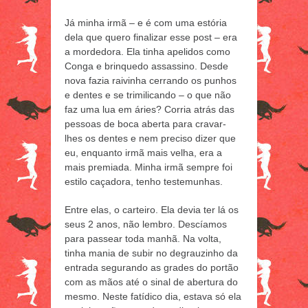
Já minha irmã – e é com uma estória
dela que quero finalizar esse post – era
a mordedora. Ela tinha apelidos como
Conga e brinquedo assassino. Desde
nova fazia raivinha cerrando os punhos
e dentes e se trimilicando – o que não
faz uma lua em áries? Corria atrás das
pessoas de boca aberta para cravar-
lhes os dentes e nem preciso dizer que
eu, enquanto irmã mais velha, era a
mais premiada. Minha irmã sempre foi
estilo caçadora, tenho testemunhas.
Entre elas, o carteiro. Ela devia ter lá os
seus 2 anos, não lembro. Descíamos
para passear toda manhã. Na volta,
tinha mania de subir no degrauzinho da
entrada segurando as grades do portão
com as mãos até o sinal de abertura do
mesmo. Neste fatídico dia, estava só ela