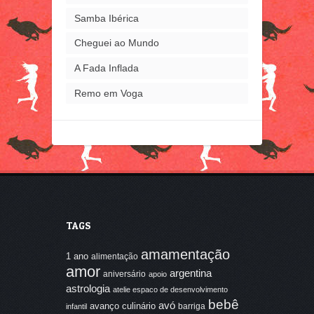
Samba Ibérica
Cheguei ao Mundo
A Fada Inflada
Remo em Voga
TAGS
amamentação
1 ano
alimentação
amor
argentina
aniversário
apoio
astrologia
atelie espaco de desenvolvimento
bebê
avó
avanço culinário
barriga
infantil