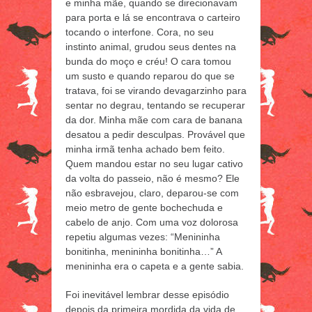
e minha mãe, quando se direcionavam
para porta e lá se encontrava o carteiro
tocando o interfone. Cora, no seu
instinto animal, grudou seus dentes na
bunda do moço e créu! O cara tomou
um susto e quando reparou do que se
tratava, foi se virando devagarzinho para
sentar no degrau, tentando se recuperar
da dor. Minha mãe com cara de banana
desatou a pedir desculpas. Provável que
minha irmã tenha achado bem feito.
Quem mandou estar no seu lugar cativo
da volta do passeio, não é mesmo? Ele
não esbravejou, claro, deparou-se com
meio metro de gente bochechuda e
cabelo de anjo. Com uma voz dolorosa
repetiu algumas vezes: “Menininha
bonitinha, menininha bonitinha…” A
menininha era o capeta e a gente sabia.
Foi inevitável lembrar desse episódio
depois da primeira mordida da vida de