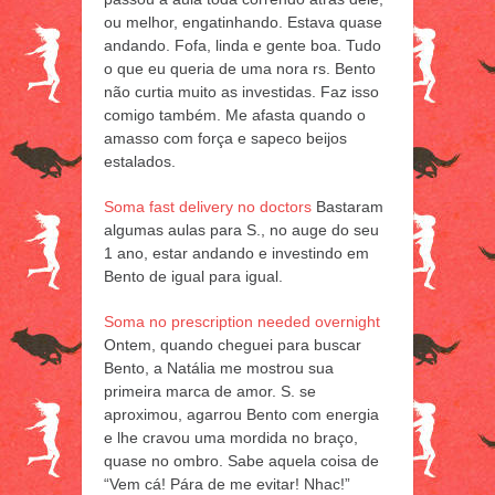
ou melhor, engatinhando. Estava quase
andando. Fofa, linda e gente boa. Tudo
o que eu queria de uma nora rs. Bento
não curtia muito as investidas. Faz isso
comigo também. Me afasta quando o
amasso com força e sapeco beijos
estalados.
Soma fast delivery no doctors
Bastaram
algumas aulas para S., no auge do seu
1 ano, estar andando e investindo em
Bento de igual para igual.
Soma no prescription needed overnight
Ontem, quando cheguei para buscar
Bento, a Natália me mostrou sua
primeira marca de amor. S. se
aproximou, agarrou Bento com energia
e lhe cravou uma mordida no braço,
quase no ombro. Sabe aquela coisa de
“Vem cá! Pára de me evitar! Nhac!”