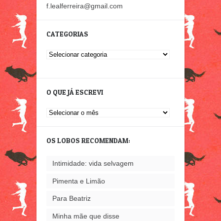
f.lealferreira@gmail.com
CATEGORIAS
Categorias
O QUE JÁ ESCREVI
O
que
já
OS LOBOS RECOMENDAM:
escrevi
Intimidade: vida selvagem
Pimenta e Limão
Para Beatriz
Minha mãe que disse