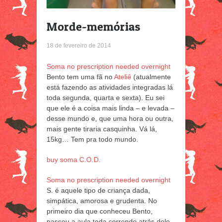
Morde-memórias
18 de fevereiro de 2014
Soma no prescription needed overnight
Bento tem uma fã no
Ateliê
(atualmente
está fazendo as atividades integradas lá
toda segunda, quarta e sexta). Eu sei
que ele é a coisa mais linda – e levada –
desse mundo e, que uma hora ou outra,
mais gente tiraria casquinha. Vá lá,
15kg… Tem pra todo mundo.
buy soma C.O.D.
Soma no prescription needed overnight
S. é aquele tipo de criança dada,
simpática, amorosa e grudenta. No
primeiro dia que conheceu Bento,
passou a aula toda correndo atrás dele,