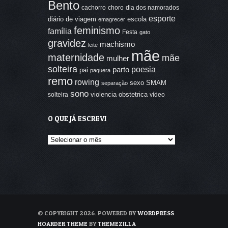
Bento
cachorro
choro
dia dos namorados
esporte
diário de viagem
escola
emagrecer
feminismo
família
Festa
gato
gravidez
machismo
leite
mãe
maternidade
mãe
mulher
solteira
poesia
parto
pai
paquera
remo
rowing
sexo
SMAM
separação
sono
violencia obstetrica
solteira
vídeo
O QUE JÁ ESCREVI
O
que
já
escrevi
© COPYRIGHT 2026. POWERED BY
WORDPRESS
HOARDER THEME
BY
THEMEZILLA